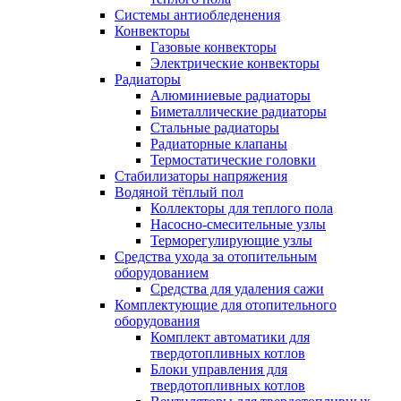
Системы антиобледенения
Конвекторы
Газовые конвекторы
Электрические конвекторы
Радиаторы
Алюминиевые радиаторы
Биметаллические радиаторы
Стальные радиаторы
Радиаторные клапаны
Термостатические головки
Стабилизаторы напряжения
Водяной тёплый пол
Коллекторы для теплого пола
Насосно-смесительные узлы
Терморегулирующие узлы
Средства ухода за отопительным
оборудованием
Средства для удаления сажи
Комплектующие для отопительного
оборудования
Комплект автоматики для
твердотопливных котлов
Блоки управления для
твердотопливных котлов