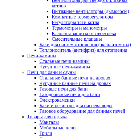
Вентиляторы для твердотопливных
котлов
Вытяжные вентиляторы (дымососы)
Комнатные терморегуляторы
Регуляторы тяги котла
Термометры и манометры
Клапаны защиты от перегрева
Смесительные клапаны
Баки для систем отопления (экспанзоматы)
Теплоноситель (антифриз) для отопления
Печи-камины
Стальные печи-камины
Чугунные печи-камины
Печи для бани и сауны
Стальные банные печи на дровах
Чугунные банные печи на дровах
Газовые печи для бани
Газодровяные печи для бани
Электрокаменки
Баки и регистры для нагрева воды
Газовое оборудование для банных печей
Товары для отдыха
Мангалы
Мобильные печи
Грили