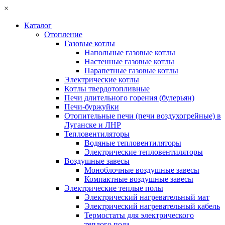
×
Каталог
Отопление
Газовые котлы
Напольные газовые котлы
Настенные газовые котлы
Парапетные газовые котлы
Электрические котлы
Котлы твердотопливные
Печи длительного горения (булерьян)
Печи-буржуйки
Отопительные печи (печи воздухогрейные) в
Луганске и ЛНР
Тепловентиляторы
Водяные тепловентиляторы
Электрические тепловентиляторы
Воздушные завесы
Моноблочные воздушные завесы
Компактные воздушные завесы
Электрические теплые полы
Электрический нагревательный мат
Электрический нагревательный кабель
Термостаты для электрического
теплого пола