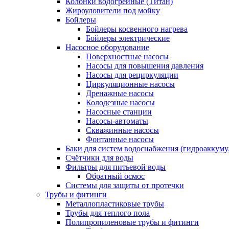
Колонки водогрейные (Титан)
Жироуловители под мойку
Бойлеры
Бойлеры косвенного нагрева
Бойлеры электрические
Насосное оборудование
Поверхностные насосы
Насосы для повышения давления
Насосы для рециркуляции
Циркуляционные насосы
Дренажные насосы
Колодезные насосы
Насосные станции
Насосы-автоматы
Скважинные насосы
Фонтанные насосы
Баки для систем водоснабжения (гидроаккуму
Счётчики для воды
Фильтры для питьевой воды
Обратный осмос
Системы для защиты от протечки
Трубы и фитинги
Металлопластиковые трубы
Трубы для теплого пола
Полипропиленовые трубы и фитинги