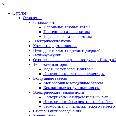
×
Каталог
Отопление
Газовые котлы
Напольные газовые котлы
Настенные газовые котлы
Парапетные газовые котлы
Электрические котлы
Котлы твердотопливные
Печи длительного горения (булерьян)
Печи-буржуйки
Отопительные печи (печи воздухогрейные) в
Тепловентиляторы
Водяные тепловентиляторы
Электрические тепловентиляторы
Воздушные завесы
Моноблочные воздушные завесы
Компактные воздушные завесы
Электрические теплые полы
Электрический нагревательный мат
Электрический нагревательный кабель
Термостаты для электрического теплого
Системы антиобледенения
Конвекторы