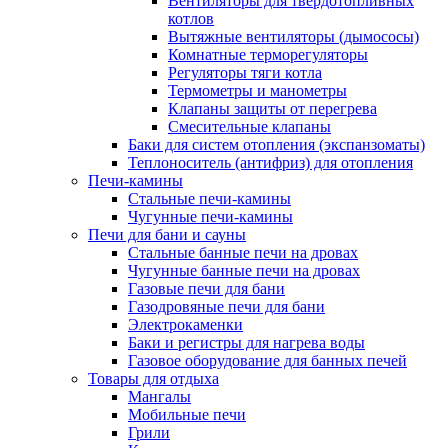
Вентиляторы для твердотопливных
котлов
Вытяжные вентиляторы (дымососы)
Комнатные терморегуляторы
Регуляторы тяги котла
Термометры и манометры
Клапаны защиты от перегрева
Смесительные клапаны
Баки для систем отопления (экспанзоматы)
Теплоноситель (антифриз) для отопления
Печи-камины
Стальные печи-камины
Чугунные печи-камины
Печи для бани и сауны
Стальные банные печи на дровах
Чугунные банные печи на дровах
Газовые печи для бани
Газодровяные печи для бани
Электрокаменки
Баки и регистры для нагрева воды
Газовое оборудование для банных печей
Товары для отдыха
Мангалы
Мобильные печи
Грили