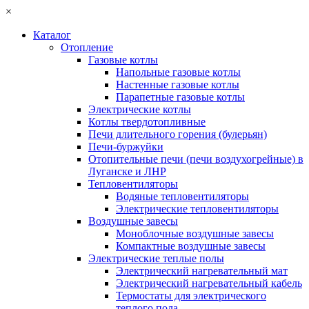
×
Каталог
Отопление
Газовые котлы
Напольные газовые котлы
Настенные газовые котлы
Парапетные газовые котлы
Электрические котлы
Котлы твердотопливные
Печи длительного горения (булерьян)
Печи-буржуйки
Отопительные печи (печи воздухогрейные) в
Луганске и ЛНР
Тепловентиляторы
Водяные тепловентиляторы
Электрические тепловентиляторы
Воздушные завесы
Моноблочные воздушные завесы
Компактные воздушные завесы
Электрические теплые полы
Электрический нагревательный мат
Электрический нагревательный кабель
Термостаты для электрического
теплого пола