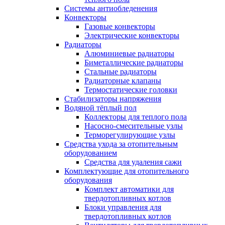
Системы антиобледенения
Конвекторы
Газовые конвекторы
Электрические конвекторы
Радиаторы
Алюминиевые радиаторы
Биметаллические радиаторы
Стальные радиаторы
Радиаторные клапаны
Термостатические головки
Стабилизаторы напряжения
Водяной тёплый пол
Коллекторы для теплого пола
Насосно-смесительные узлы
Терморегулирующие узлы
Средства ухода за отопительным
оборудованием
Средства для удаления сажи
Комплектующие для отопительного
оборудования
Комплект автоматики для
твердотопливных котлов
Блоки управления для
твердотопливных котлов