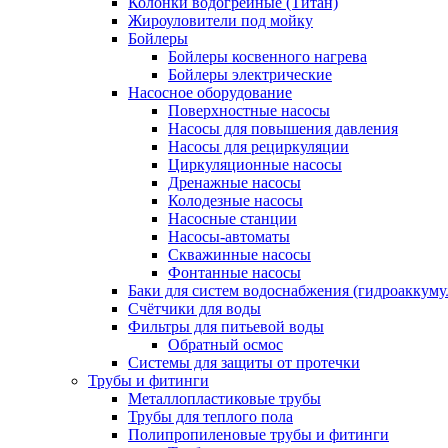
Колонки водогрейные (Титан)
Жироуловители под мойку
Бойлеры
Бойлеры косвенного нагрева
Бойлеры электрические
Насосное оборудование
Поверхностные насосы
Насосы для повышения давления
Насосы для рециркуляции
Циркуляционные насосы
Дренажные насосы
Колодезные насосы
Насосные станции
Насосы-автоматы
Скважинные насосы
Фонтанные насосы
Баки для систем водоснабжения (гидроаккуму
Счётчики для воды
Фильтры для питьевой воды
Обратный осмос
Системы для защиты от протечки
Трубы и фитинги
Металлопластиковые трубы
Трубы для теплого пола
Полипропиленовые трубы и фитинги