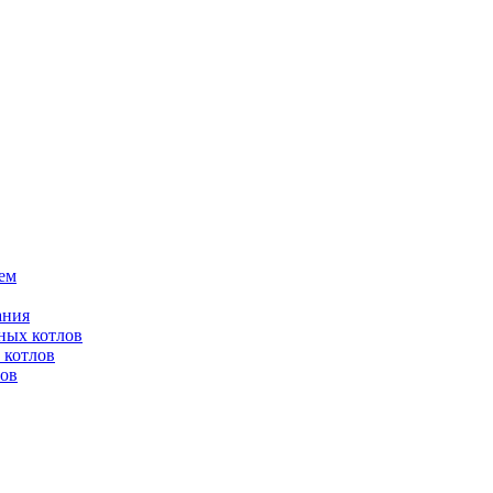
ем
ания
ных котлов
 котлов
лов