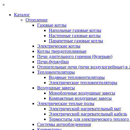
×
Каталог
Отопление
Газовые котлы
Напольные газовые котлы
Настенные газовые котлы
Парапетные газовые котлы
Электрические котлы
Котлы твердотопливные
Печи длительного горения (булерьян)
Печи-буржуйки
Отопительные печи (печи воздухогрейные) в
Тепловентиляторы
Водяные тепловентиляторы
Электрические тепловентиляторы
Воздушные завесы
Моноблочные воздушные завесы
Компактные воздушные завесы
Электрические теплые полы
Электрический нагревательный мат
Электрический нагревательный кабель
Термостаты для электрического теплого
Системы антиобледенения
Конвекторы