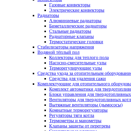
Газовые конвекторы
Электрические конвекторы
Радиаторы
Алюминиевые радиаторы
Биметаллические радиаторы
Стальные радиаторы
Радиаторные клапаны
Термостатические головки
Стабилизаторы напряжения
Водяной тёплый пол
Коллекторы для теплого пола
Насосно-смесительные узлы
Терморегулирующие узлы
Средства ухода за отопительным оборудовани
Средства для удаления сажи
Комплектующие для отопительного оборудов
Комплект автоматики для твердотоплив
Блоки управления для твердотопливных
Вентиляторы для твердотопливных кот
Вытяжные вентиляторы (дымососы)
Комнатные терморегуляторы
Регуляторы тяги котла
Термометры и манометры
Клапаны защиты от перегрева