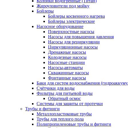
Колонки водогрейные (Титан)
Жироуловители под мойку
Бойлеры
Бойлеры косвенного нагрева
Бойлеры электрические
Насосное оборудование
Поверхностные насосы
Насосы для повышения давления
Насосы для рециркуляции
Циркуляционные насосы
Дренажные насосы
Колодезные насосы
Насосные станции
Насосы-автоматы
Скважинные насосы
Фонтанные насосы
Баки для систем водоснабжения (гидроаккуму
Счётчики для воды
Фильтры для питьевой воды
Обратный осмос
Системы для защиты от протечки
Трубы и фитинги
Металлопластиковые трубы
Трубы для теплого пола
Полипропиленовые трубы и фитинги