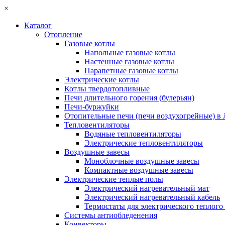
×
Каталог
Отопление
Газовые котлы
Напольные газовые котлы
Настенные газовые котлы
Парапетные газовые котлы
Электрические котлы
Котлы твердотопливные
Печи длительного горения (булерьян)
Печи-буржуйки
Отопительные печи (печи воздухогрейные) в
Тепловентиляторы
Водяные тепловентиляторы
Электрические тепловентиляторы
Воздушные завесы
Моноблочные воздушные завесы
Компактные воздушные завесы
Электрические теплые полы
Электрический нагревательный мат
Электрический нагревательный кабель
Термостаты для электрического теплого
Системы антиобледенения
Конвекторы