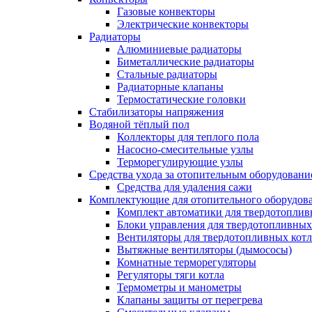
Газовые конвекторы
Электрические конвекторы
Радиаторы
Алюминиевые радиаторы
Биметаллические радиаторы
Стальные радиаторы
Радиаторные клапаны
Термостатические головки
Стабилизаторы напряжения
Водяной тёплый пол
Коллекторы для теплого пола
Насосно-смесительные узлы
Терморегулирующие узлы
Средства ухода за отопительным оборудовани
Средства для удаления сажи
Комплектующие для отопительного оборудов
Комплект автоматики для твердотоплив
Блоки управления для твердотопливных
Вентиляторы для твердотопливных кот
Вытяжные вентиляторы (дымососы)
Комнатные терморегуляторы
Регуляторы тяги котла
Термометры и манометры
Клапаны защиты от перегрева