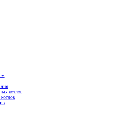
ем
ания
ных котлов
 котлов
лов