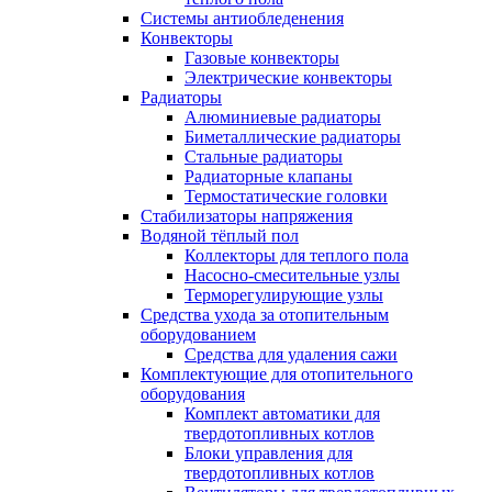
Системы антиобледенения
Конвекторы
Газовые конвекторы
Электрические конвекторы
Радиаторы
Алюминиевые радиаторы
Биметаллические радиаторы
Стальные радиаторы
Радиаторные клапаны
Термостатические головки
Стабилизаторы напряжения
Водяной тёплый пол
Коллекторы для теплого пола
Насосно-смесительные узлы
Терморегулирующие узлы
Средства ухода за отопительным
оборудованием
Средства для удаления сажи
Комплектующие для отопительного
оборудования
Комплект автоматики для
твердотопливных котлов
Блоки управления для
твердотопливных котлов