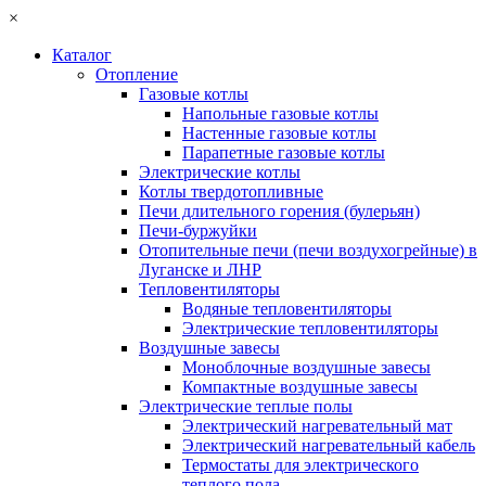
×
Каталог
Отопление
Газовые котлы
Напольные газовые котлы
Настенные газовые котлы
Парапетные газовые котлы
Электрические котлы
Котлы твердотопливные
Печи длительного горения (булерьян)
Печи-буржуйки
Отопительные печи (печи воздухогрейные) в
Луганске и ЛНР
Тепловентиляторы
Водяные тепловентиляторы
Электрические тепловентиляторы
Воздушные завесы
Моноблочные воздушные завесы
Компактные воздушные завесы
Электрические теплые полы
Электрический нагревательный мат
Электрический нагревательный кабель
Термостаты для электрического
теплого пола