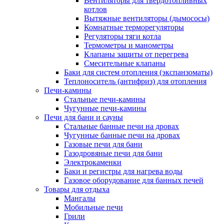
Вентиляторы для твердотопливных
котлов
Вытяжные вентиляторы (дымососы)
Комнатные терморегуляторы
Регуляторы тяги котла
Термометры и манометры
Клапаны защиты от перегрева
Смесительные клапаны
Баки для систем отопления (экспанзоматы)
Теплоноситель (антифриз) для отопления
Печи-камины
Стальные печи-камины
Чугунные печи-камины
Печи для бани и сауны
Стальные банные печи на дровах
Чугунные банные печи на дровах
Газовые печи для бани
Газодровяные печи для бани
Электрокаменки
Баки и регистры для нагрева воды
Газовое оборудование для банных печей
Товары для отдыха
Мангалы
Мобильные печи
Грили