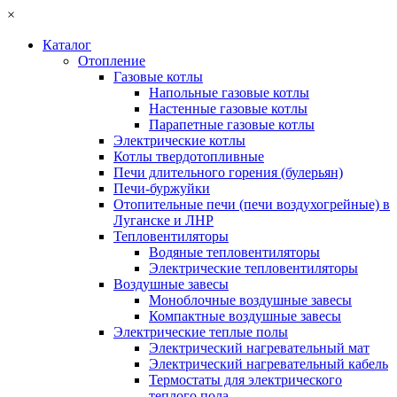
×
Каталог
Отопление
Газовые котлы
Напольные газовые котлы
Настенные газовые котлы
Парапетные газовые котлы
Электрические котлы
Котлы твердотопливные
Печи длительного горения (булерьян)
Печи-буржуйки
Отопительные печи (печи воздухогрейные) в
Луганске и ЛНР
Тепловентиляторы
Водяные тепловентиляторы
Электрические тепловентиляторы
Воздушные завесы
Моноблочные воздушные завесы
Компактные воздушные завесы
Электрические теплые полы
Электрический нагревательный мат
Электрический нагревательный кабель
Термостаты для электрического
теплого пола