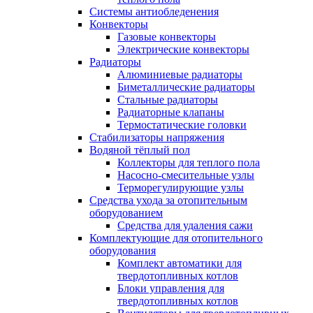
Системы антиобледенения
Конвекторы
Газовые конвекторы
Электрические конвекторы
Радиаторы
Алюминиевые радиаторы
Биметаллические радиаторы
Стальные радиаторы
Радиаторные клапаны
Термостатические головки
Стабилизаторы напряжения
Водяной тёплый пол
Коллекторы для теплого пола
Насосно-смесительные узлы
Терморегулирующие узлы
Средства ухода за отопительным
оборудованием
Средства для удаления сажи
Комплектующие для отопительного
оборудования
Комплект автоматики для
твердотопливных котлов
Блоки управления для
твердотопливных котлов