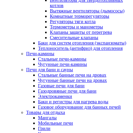
Вентиляторы для твердотопливных
котлов
Вытяжные вентиляторы (дымососы)
Комнатные терморегуляторы
Регуляторы тяги котла
Термометры и манометры
Клапаны защиты от перегрева
Смесительные клапаны
Баки для систем отопления (экспанзоматы)
Теплоноситель (антифриз) для отопления
Печи-камины
Стальные печи-камины
Чугунные печи-камины
Печи для бани и сауны
Стальные банные печи на дровах
Чугунные банные печи на дровах
Газовые печи для бани
Газодровяные печи для бани
Электрокаменки
Баки и регистры для нагрева воды
Газовое оборудование для банных печей
Товары для отдыха
Мангалы
Мобильные печи
Грили