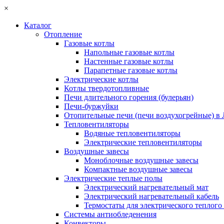
×
Каталог
Отопление
Газовые котлы
Напольные газовые котлы
Настенные газовые котлы
Парапетные газовые котлы
Электрические котлы
Котлы твердотопливные
Печи длительного горения (булерьян)
Печи-буржуйки
Отопительные печи (печи воздухогрейные) в
Тепловентиляторы
Водяные тепловентиляторы
Электрические тепловентиляторы
Воздушные завесы
Моноблочные воздушные завесы
Компактные воздушные завесы
Электрические теплые полы
Электрический нагревательный мат
Электрический нагревательный кабель
Термостаты для электрического теплого
Системы антиобледенения
Конвекторы