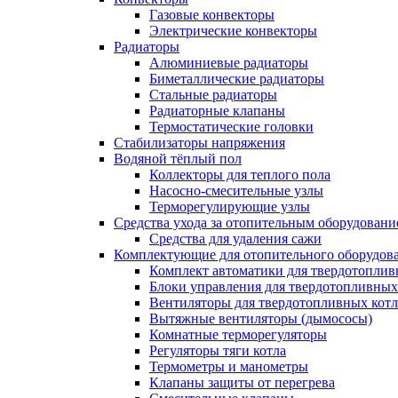
Газовые конвекторы
Электрические конвекторы
Радиаторы
Алюминиевые радиаторы
Биметаллические радиаторы
Стальные радиаторы
Радиаторные клапаны
Термостатические головки
Стабилизаторы напряжения
Водяной тёплый пол
Коллекторы для теплого пола
Насосно-смесительные узлы
Терморегулирующие узлы
Средства ухода за отопительным оборудовани
Средства для удаления сажи
Комплектующие для отопительного оборудов
Комплект автоматики для твердотоплив
Блоки управления для твердотопливных
Вентиляторы для твердотопливных кот
Вытяжные вентиляторы (дымососы)
Комнатные терморегуляторы
Регуляторы тяги котла
Термометры и манометры
Клапаны защиты от перегрева