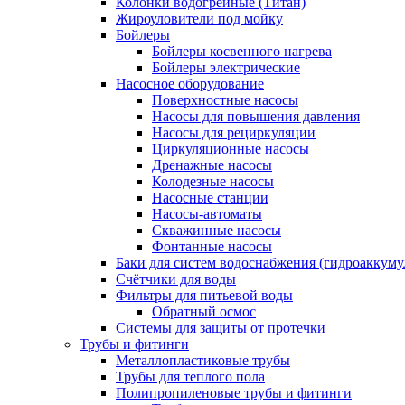
Колонки водогрейные (Титан)
Жироуловители под мойку
Бойлеры
Бойлеры косвенного нагрева
Бойлеры электрические
Насосное оборудование
Поверхностные насосы
Насосы для повышения давления
Насосы для рециркуляции
Циркуляционные насосы
Дренажные насосы
Колодезные насосы
Насосные станции
Насосы-автоматы
Скважинные насосы
Фонтанные насосы
Баки для систем водоснабжения (гидроаккуму
Счётчики для воды
Фильтры для питьевой воды
Обратный осмос
Системы для защиты от протечки
Трубы и фитинги
Металлопластиковые трубы
Трубы для теплого пола
Полипропиленовые трубы и фитинги