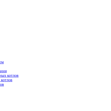
ем
ания
ных котлов
 котлов
лов