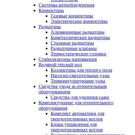
Системы антиобледенения
Конвекторы
Газовые конвекторы
Электрические конвекторы
Радиаторы
Алюминиевые радиаторы
Биметаллические радиаторы
Стальные радиаторы
Радиаторные клапаны
Термостатические головки
Стабилизаторы напряжения
Водяной тёплый пол
Коллекторы для теплого пола
Насосно-смесительные узлы
Терморегулирующие узлы
Средства ухода за отопительным
оборудованием
Средства для удаления сажи
Комплектующие для отопительного
оборудования
Комплект автоматики для
твердотопливных котлов
Блоки управления для
твердотопливных котлов