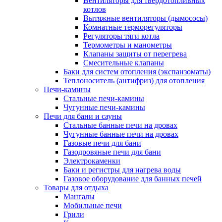
Вентиляторы для твердотопливных
котлов
Вытяжные вентиляторы (дымососы)
Комнатные терморегуляторы
Регуляторы тяги котла
Термометры и манометры
Клапаны защиты от перегрева
Смесительные клапаны
Баки для систем отопления (экспанзоматы)
Теплоноситель (антифриз) для отопления
Печи-камины
Стальные печи-камины
Чугунные печи-камины
Печи для бани и сауны
Стальные банные печи на дровах
Чугунные банные печи на дровах
Газовые печи для бани
Газодровяные печи для бани
Электрокаменки
Баки и регистры для нагрева воды
Газовое оборудование для банных печей
Товары для отдыха
Мангалы
Мобильные печи
Грили