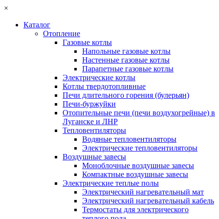
×
Каталог
Отопление
Газовые котлы
Напольные газовые котлы
Настенные газовые котлы
Парапетные газовые котлы
Электрические котлы
Котлы твердотопливные
Печи длительного горения (булерьян)
Печи-буржуйки
Отопительные печи (печи воздухогрейные) в
Луганске и ЛНР
Тепловентиляторы
Водяные тепловентиляторы
Электрические тепловентиляторы
Воздушные завесы
Моноблочные воздушные завесы
Компактные воздушные завесы
Электрические теплые полы
Электрический нагревательный мат
Электрический нагревательный кабель
Термостаты для электрического
теплого пола