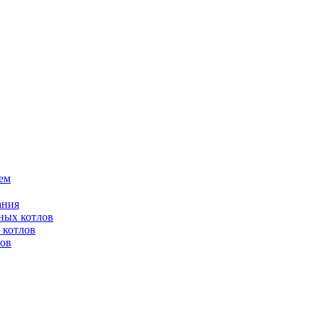
ем
ания
ных котлов
 котлов
лов