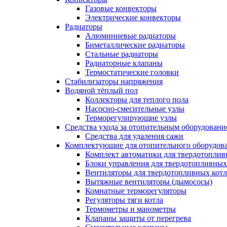
Газовые конвекторы
Электрические конвекторы
Радиаторы
Алюминиевые радиаторы
Биметаллические радиаторы
Стальные радиаторы
Радиаторные клапаны
Термостатические головки
Стабилизаторы напряжения
Водяной тёплый пол
Коллекторы для теплого пола
Насосно-смесительные узлы
Терморегулирующие узлы
Средства ухода за отопительным оборудовани
Средства для удаления сажи
Комплектующие для отопительного оборудов
Комплект автоматики для твердотоплив
Блоки управления для твердотопливных
Вентиляторы для твердотопливных кот
Вытяжные вентиляторы (дымососы)
Комнатные терморегуляторы
Регуляторы тяги котла
Термометры и манометры
Клапаны защиты от перегрева