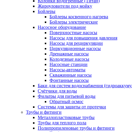
Колонки водогрейные (Титан)
Жироуловители под мойку
Бойлеры
Бойлеры косвенного нагрева
Бойлеры электрические
Насосное оборудование
Поверхностные насосы
Насосы для повышения давления
Насосы для рециркуляции
Циркуляционные насосы
Дренажные насосы
Колодезные насосы
Насосные станции
Насосы-автоматы
Скважинные насосы
Фонтанные насосы
Баки для систем водоснабжения (гидроаккуму
Счётчики для воды
Фильтры для питьевой воды
Обратный осмос
Системы для защиты от протечки
Трубы и фитинги
Металлопластиковые трубы
Трубы для теплого пола
Полипропиленовые трубы и фитинги