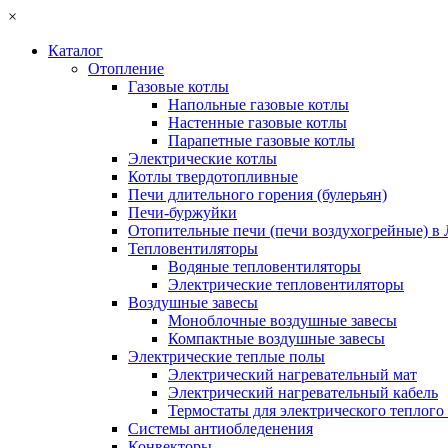
×
Каталог
Отопление
Газовые котлы
Напольные газовые котлы
Настенные газовые котлы
Парапетные газовые котлы
Электрические котлы
Котлы твердотопливные
Печи длительного горения (булерьян)
Печи-буржуйки
Отопительные печи (печи воздухогрейные) в
Тепловентиляторы
Водяные тепловентиляторы
Электрические тепловентиляторы
Воздушные завесы
Моноблочные воздушные завесы
Компактные воздушные завесы
Электрические теплые полы
Электрический нагревательный мат
Электрический нагревательный кабель
Термостаты для электрического теплого
Системы антиобледенения
Конвекторы