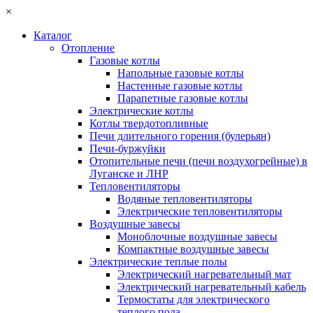
×
Каталог
Отопление
Газовые котлы
Напольные газовые котлы
Настенные газовые котлы
Парапетные газовые котлы
Электрические котлы
Котлы твердотопливные
Печи длительного горения (булерьян)
Печи-буржуйки
Отопительные печи (печи воздухогрейные) в
Луганске и ЛНР
Тепловентиляторы
Водяные тепловентиляторы
Электрические тепловентиляторы
Воздушные завесы
Моноблочные воздушные завесы
Компактные воздушные завесы
Электрические теплые полы
Электрический нагревательный мат
Электрический нагревательный кабель
Термостаты для электрического
теплого пола