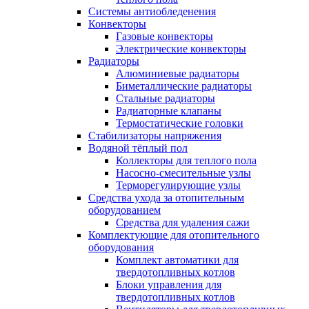
Системы антиобледенения
Конвекторы
Газовые конвекторы
Электрические конвекторы
Радиаторы
Алюминиевые радиаторы
Биметаллические радиаторы
Стальные радиаторы
Радиаторные клапаны
Термостатические головки
Стабилизаторы напряжения
Водяной тёплый пол
Коллекторы для теплого пола
Насосно-смесительные узлы
Терморегулирующие узлы
Средства ухода за отопительным
оборудованием
Средства для удаления сажи
Комплектующие для отопительного
оборудования
Комплект автоматики для
твердотопливных котлов
Блоки управления для
твердотопливных котлов