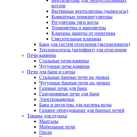
Вентиляторы для твердотопливных
котлов
Вытяжные вентиляторы (дымососы)
Комнатные терморегуляторы
Регуляторы тяги котла
Термометры и манометры
Клапаны защиты от перегрева
Смесительные клапаны
Баки для систем отопления (экспанзоматы)
Теплоноситель (антифриз) для отопления
Печи-камины
Стальные печи-камины
Чугунные печи-камины
Печи для бани и сауны
Стальные банные печи на дровах
Чугунные банные печи на дровах
Газовые печи для бани
Газодровяные печи для бани
Электрокаменки
Баки и регистры для нагрева воды
Газовое оборудование для банных печей
Товары для отдыха
Мангалы
Мобильные печи
Грили