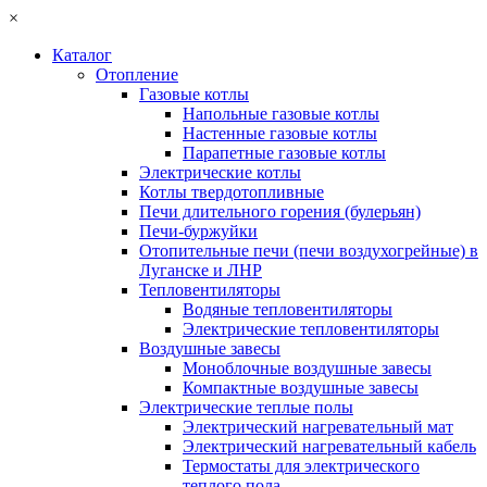
×
Каталог
Отопление
Газовые котлы
Напольные газовые котлы
Настенные газовые котлы
Парапетные газовые котлы
Электрические котлы
Котлы твердотопливные
Печи длительного горения (булерьян)
Печи-буржуйки
Отопительные печи (печи воздухогрейные) в
Луганске и ЛНР
Тепловентиляторы
Водяные тепловентиляторы
Электрические тепловентиляторы
Воздушные завесы
Моноблочные воздушные завесы
Компактные воздушные завесы
Электрические теплые полы
Электрический нагревательный мат
Электрический нагревательный кабель
Термостаты для электрического
теплого пола