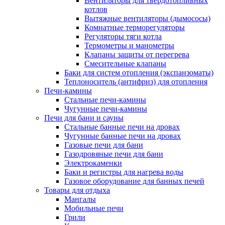
Вентиляторы для твердотопливных
котлов
Вытяжные вентиляторы (дымососы)
Комнатные терморегуляторы
Регуляторы тяги котла
Термометры и манометры
Клапаны защиты от перегрева
Смесительные клапаны
Баки для систем отопления (экспанзоматы)
Теплоноситель (антифриз) для отопления
Печи-камины
Стальные печи-камины
Чугунные печи-камины
Печи для бани и сауны
Стальные банные печи на дровах
Чугунные банные печи на дровах
Газовые печи для бани
Газодровяные печи для бани
Электрокаменки
Баки и регистры для нагрева воды
Газовое оборудование для банных печей
Товары для отдыха
Мангалы
Мобильные печи
Грили