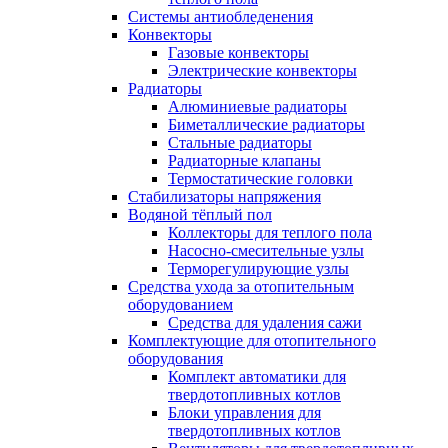
Системы антиобледенения
Конвекторы
Газовые конвекторы
Электрические конвекторы
Радиаторы
Алюминиевые радиаторы
Биметаллические радиаторы
Стальные радиаторы
Радиаторные клапаны
Термостатические головки
Стабилизаторы напряжения
Водяной тёплый пол
Коллекторы для теплого пола
Насосно-смесительные узлы
Терморегулирующие узлы
Средства ухода за отопительным
оборудованием
Средства для удаления сажи
Комплектующие для отопительного
оборудования
Комплект автоматики для
твердотопливных котлов
Блоки управления для
твердотопливных котлов