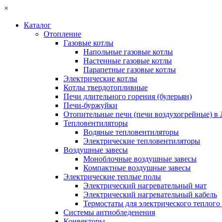
×
Каталог
Отопление
Газовые котлы
Напольные газовые котлы
Настенные газовые котлы
Парапетные газовые котлы
Электрические котлы
Котлы твердотопливные
Печи длительного горения (булерьян)
Печи-буржуйки
Отопительные печи (печи воздухогрейные) в
Тепловентиляторы
Водяные тепловентиляторы
Электрические тепловентиляторы
Воздушные завесы
Моноблочные воздушные завесы
Компактные воздушные завесы
Электрические теплые полы
Электрический нагревательный мат
Электрический нагревательный кабель
Термостаты для электрического теплого
Системы антиобледенения
Конвекторы