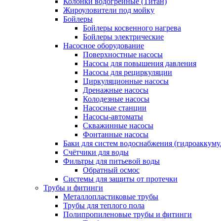
Колонки водогрейные (Титан)
Жироуловители под мойку
Бойлеры
Бойлеры косвенного нагрева
Бойлеры электрические
Насосное оборудование
Поверхностные насосы
Насосы для повышения давления
Насосы для рециркуляции
Циркуляционные насосы
Дренажные насосы
Колодезные насосы
Насосные станции
Насосы-автоматы
Скважинные насосы
Фонтанные насосы
Баки для систем водоснабжения (гидроаккуму
Счётчики для воды
Фильтры для питьевой воды
Обратный осмос
Системы для защиты от протечки
Трубы и фитинги
Металлопластиковые трубы
Трубы для теплого пола
Полипропиленовые трубы и фитинги