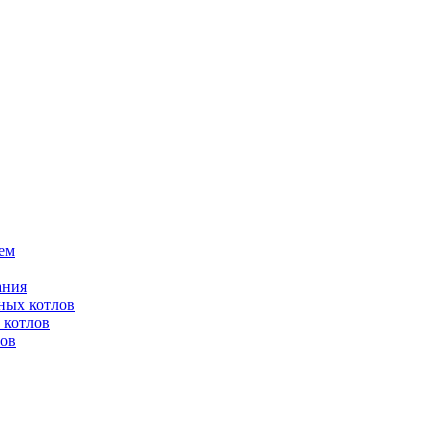
ем
ания
ных котлов
 котлов
лов