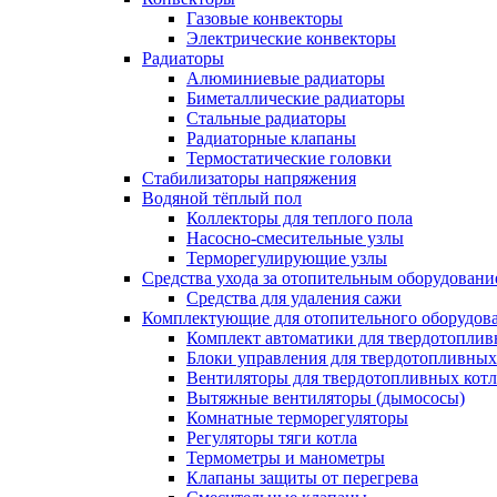
Газовые конвекторы
Электрические конвекторы
Радиаторы
Алюминиевые радиаторы
Биметаллические радиаторы
Стальные радиаторы
Радиаторные клапаны
Термостатические головки
Стабилизаторы напряжения
Водяной тёплый пол
Коллекторы для теплого пола
Насосно-смесительные узлы
Терморегулирующие узлы
Средства ухода за отопительным оборудовани
Средства для удаления сажи
Комплектующие для отопительного оборудов
Комплект автоматики для твердотоплив
Блоки управления для твердотопливных
Вентиляторы для твердотопливных кот
Вытяжные вентиляторы (дымососы)
Комнатные терморегуляторы
Регуляторы тяги котла
Термометры и манометры
Клапаны защиты от перегрева