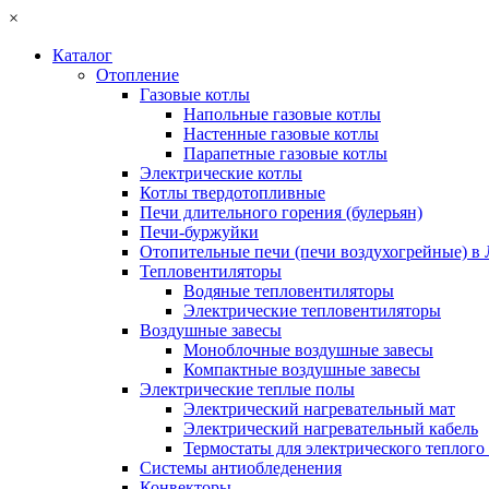
×
Каталог
Отопление
Газовые котлы
Напольные газовые котлы
Настенные газовые котлы
Парапетные газовые котлы
Электрические котлы
Котлы твердотопливные
Печи длительного горения (булерьян)
Печи-буржуйки
Отопительные печи (печи воздухогрейные) в
Тепловентиляторы
Водяные тепловентиляторы
Электрические тепловентиляторы
Воздушные завесы
Моноблочные воздушные завесы
Компактные воздушные завесы
Электрические теплые полы
Электрический нагревательный мат
Электрический нагревательный кабель
Термостаты для электрического теплого
Системы антиобледенения
Конвекторы