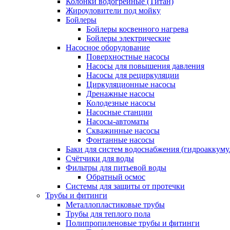
Колонки водогрейные (Титан)
Жироуловители под мойку
Бойлеры
Бойлеры косвенного нагрева
Бойлеры электрические
Насосное оборудование
Поверхностные насосы
Насосы для повышения давления
Насосы для рециркуляции
Циркуляционные насосы
Дренажные насосы
Колодезные насосы
Насосные станции
Насосы-автоматы
Скважинные насосы
Фонтанные насосы
Баки для систем водоснабжения (гидроаккуму
Счётчики для воды
Фильтры для питьевой воды
Обратный осмос
Системы для защиты от протечки
Трубы и фитинги
Металлопластиковые трубы
Трубы для теплого пола
Полипропиленовые трубы и фитинги