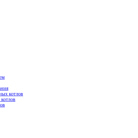
ем
ания
ных котлов
 котлов
лов