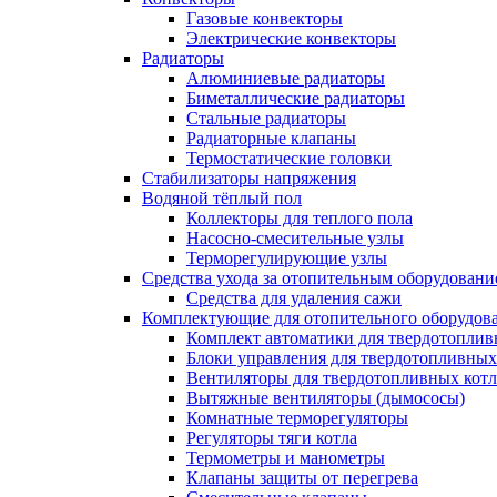
Газовые конвекторы
Электрические конвекторы
Радиаторы
Алюминиевые радиаторы
Биметаллические радиаторы
Стальные радиаторы
Радиаторные клапаны
Термостатические головки
Стабилизаторы напряжения
Водяной тёплый пол
Коллекторы для теплого пола
Насосно-смесительные узлы
Терморегулирующие узлы
Средства ухода за отопительным оборудовани
Средства для удаления сажи
Комплектующие для отопительного оборудов
Комплект автоматики для твердотоплив
Блоки управления для твердотопливных
Вентиляторы для твердотопливных кот
Вытяжные вентиляторы (дымососы)
Комнатные терморегуляторы
Регуляторы тяги котла
Термометры и манометры
Клапаны защиты от перегрева