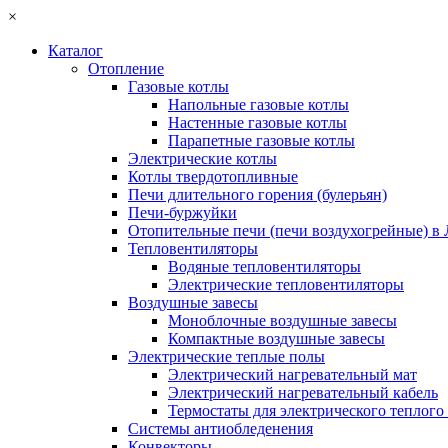
×
Каталог
Отопление
Газовые котлы
Напольные газовые котлы
Настенные газовые котлы
Парапетные газовые котлы
Электрические котлы
Котлы твердотопливные
Печи длительного горения (булерьян)
Печи-буржуйки
Отопительные печи (печи воздухогрейные) в
Тепловентиляторы
Водяные тепловентиляторы
Электрические тепловентиляторы
Воздушные завесы
Моноблочные воздушные завесы
Компактные воздушные завесы
Электрические теплые полы
Электрический нагревательный мат
Электрический нагревательный кабель
Термостаты для электрического теплого
Системы антиобледенения
Конвекторы