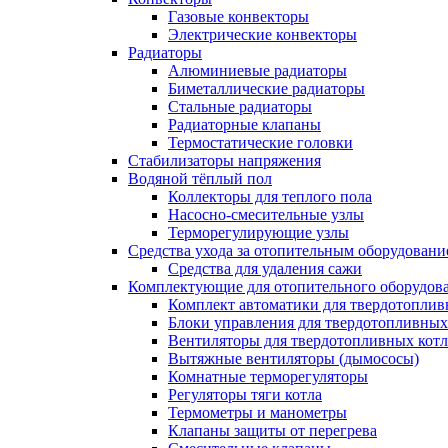
Газовые конвекторы
Электрические конвекторы
Радиаторы
Алюминиевые радиаторы
Биметаллические радиаторы
Стальные радиаторы
Радиаторные клапаны
Термостатические головки
Стабилизаторы напряжения
Водяной тёплый пол
Коллекторы для теплого пола
Насосно-смесительные узлы
Терморегулирующие узлы
Средства ухода за отопительным оборудовани
Средства для удаления сажи
Комплектующие для отопительного оборудов
Комплект автоматики для твердотоплив
Блоки управления для твердотопливных
Вентиляторы для твердотопливных кот
Вытяжные вентиляторы (дымососы)
Комнатные терморегуляторы
Регуляторы тяги котла
Термометры и манометры
Клапаны защиты от перегрева