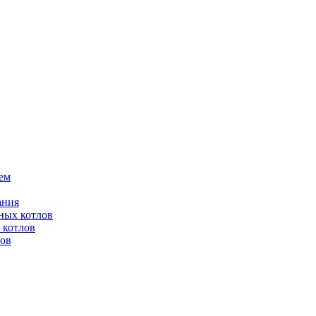
ем
ания
ных котлов
 котлов
лов