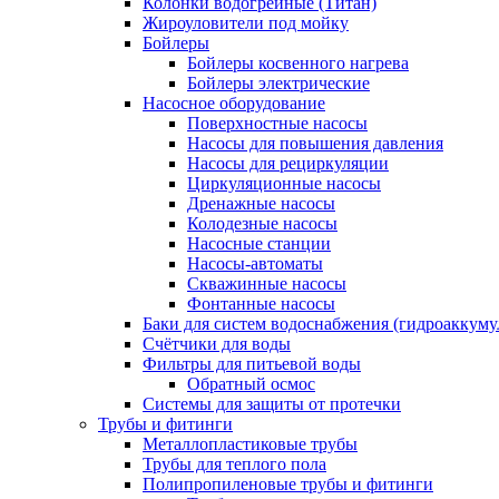
Колонки водогрейные (Титан)
Жироуловители под мойку
Бойлеры
Бойлеры косвенного нагрева
Бойлеры электрические
Насосное оборудование
Поверхностные насосы
Насосы для повышения давления
Насосы для рециркуляции
Циркуляционные насосы
Дренажные насосы
Колодезные насосы
Насосные станции
Насосы-автоматы
Скважинные насосы
Фонтанные насосы
Баки для систем водоснабжения (гидроаккуму
Счётчики для воды
Фильтры для питьевой воды
Обратный осмос
Системы для защиты от протечки
Трубы и фитинги
Металлопластиковые трубы
Трубы для теплого пола
Полипропиленовые трубы и фитинги