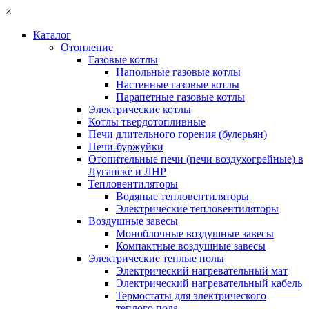
×
Каталог
Отопление
Газовые котлы
Напольные газовые котлы
Настенные газовые котлы
Парапетные газовые котлы
Электрические котлы
Котлы твердотопливные
Печи длительного горения (булерьян)
Печи-буржуйки
Отопительные печи (печи воздухогрейные) в
Луганске и ЛНР
Тепловентиляторы
Водяные тепловентиляторы
Электрические тепловентиляторы
Воздушные завесы
Моноблочные воздушные завесы
Компактные воздушные завесы
Электрические теплые полы
Электрический нагревательный мат
Электрический нагревательный кабель
Термостаты для электрического
теплого пола