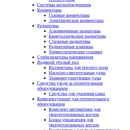
Системы антиобледенения
Конвекторы
Газовые конвекторы
Электрические конвекторы
Радиаторы
Алюминиевые радиаторы
Биметаллические радиаторы
Стальные радиаторы
Радиаторные клапаны
Термостатические головки
Стабилизаторы напряжения
Водяной тёплый пол
Коллекторы для теплого пола
Насосно-смесительные узлы
Терморегулирующие узлы
Средства ухода за отопительным
оборудованием
Средства для удаления сажи
Комплектующие для отопительного
оборудования
Комплект автоматики для
твердотопливных котлов
Блоки управления для
твердотопливных котлов