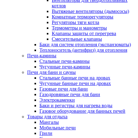
Вентиляторы для твердотопливных
котлов
Вытяжные вентиляторы (дымососы)
Комнатные терморегуляторы
Регуляторы тяги котла
Термометры и манометры
Клапаны защиты от перегрева
Смесительные клапаны
Баки для систем отопления (экспанзоматы)
Теплоноситель (антифриз) для отопления
Печи-камины
Стальные печи-камины
Чугунные печи-камины
Печи для бани и сауны
Стальные банные печи на дровах
Чугунные банные печи на дровах
Газовые печи для бани
Газодровяные печи для бани
Электрокаменки
Баки и регистры для нагрева воды
Газовое оборудование для банных печей
Товары для отдыха
Мангалы
Мобильные печи
Грили