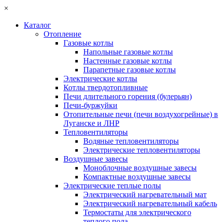
×
Каталог
Отопление
Газовые котлы
Напольные газовые котлы
Настенные газовые котлы
Парапетные газовые котлы
Электрические котлы
Котлы твердотопливные
Печи длительного горения (булерьян)
Печи-буржуйки
Отопительные печи (печи воздухогрейные) в
Луганске и ЛНР
Тепловентиляторы
Водяные тепловентиляторы
Электрические тепловентиляторы
Воздушные завесы
Моноблочные воздушные завесы
Компактные воздушные завесы
Электрические теплые полы
Электрический нагревательный мат
Электрический нагревательный кабель
Термостаты для электрического
теплого пола