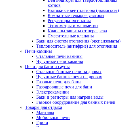
Вентиляторы для твердотопливных
котлов
Вытяжные вентиляторы (дымососы)
Комнатные терморегуляторы
Регуляторы тяги котла
Термометры и манометры
Клапаны защиты от перегрева
Смесительные клапаны
Баки для систем отопления (экспанзоматы)
Теплоноситель (антифриз) для отопления
Печи-камины
Стальные печи-камины
Чугунные печи-камины
Печи для бани и сауны
Стальные банные печи на дровах
Чугунные банные печи на дровах
Газовые печи для бани
Газодровяные печи для бани
Электрокаменки
Баки и регистры для нагрева воды
Газовое оборудование для банных печей
Товары для отдыха
Мангалы
Мобильные печи
Грили