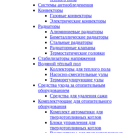
Системы антиобледенения
Конвекторы
Газовые конвекторы
Электрические конвекторы
Радиаторы
Алюминиевые радиаторы
Биметаллические радиаторы
Стальные радиаторы
Радиаторные клапаны
Термостатические головки
Стабилизаторы напряжения
Водяной тёплый пол
Коллекторы для теплого пола
Насосно-смесительные узлы
Терморегулирующие узлы
Средства ухода за отопительным
оборудованием
Средства для удаления сажи
Комплектующие для отопительного
оборудования
Комплект автоматики для
твердотопливных котлов
Блоки управления для
твердотопливных котлов