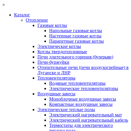
×
Каталог
Отопление
Газовые котлы
Напольные газовые котлы
Настенные газовые котлы
Парапетные газовые котлы
Электрические котлы
Котлы твердотопливные
Печи длительного горения (булерьян)
Печи-буржуйки
Отопительные печи (печи воздухогрейные) в
Луганске и ЛНР
Тепловентиляторы
Водяные тепловентиляторы
Электрические тепловентиляторы
Воздушные завесы
Моноблочные воздушные завесы
Компактные воздушные завесы
Электрические теплые полы
Электрический нагревательный мат
Электрический нагревательный кабель
Термостаты для электрического
теплого пола