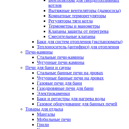
Вентиляторы для твердотопливных
котлов
Вытяжные вентиляторы (дымососы)
Комнатные терморегуляторы
Регуляторы тяги котла
Термометры и манометры
Клапаны защиты от перегрева
Смесительные клапаны
Баки для систем отопления (экспанзоматы)
Теплоноситель (антифриз) для отопления
Печи-камины
Стальные печи-камины
Чугунные печи-камины
Печи для бани и сауны
Стальные банные печи на дровах
Чугунные банные печи на дровах
Газовые печи для бани
Газодровяные печи для бани
Электрокаменки
Баки и регистры для нагрева воды
Газовое оборудование для банных печей
Товары для отдыха
Мангалы
Мобильные печи
Грили