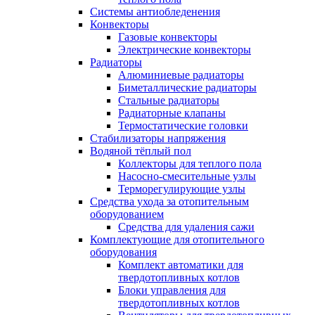
Системы антиобледенения
Конвекторы
Газовые конвекторы
Электрические конвекторы
Радиаторы
Алюминиевые радиаторы
Биметаллические радиаторы
Стальные радиаторы
Радиаторные клапаны
Термостатические головки
Стабилизаторы напряжения
Водяной тёплый пол
Коллекторы для теплого пола
Насосно-смесительные узлы
Терморегулирующие узлы
Средства ухода за отопительным
оборудованием
Средства для удаления сажи
Комплектующие для отопительного
оборудования
Комплект автоматики для
твердотопливных котлов
Блоки управления для
твердотопливных котлов