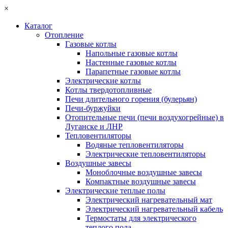
×
Каталог
Отопление
Газовые котлы
Напольные газовые котлы
Настенные газовые котлы
Парапетные газовые котлы
Электрические котлы
Котлы твердотопливные
Печи длительного горения (булерьян)
Печи-буржуйки
Отопительные печи (печи воздухогрейные) в
Луганске и ЛНР
Тепловентиляторы
Водяные тепловентиляторы
Электрические тепловентиляторы
Воздушные завесы
Моноблочные воздушные завесы
Компактные воздушные завесы
Электрические теплые полы
Электрический нагревательный мат
Электрический нагревательный кабель
Термостаты для электрического
теплого пола