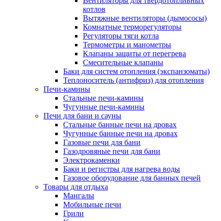
Вентиляторы для твердотопливных
котлов
Вытяжные вентиляторы (дымососы)
Комнатные терморегуляторы
Регуляторы тяги котла
Термометры и манометры
Клапаны защиты от перегрева
Смесительные клапаны
Баки для систем отопления (экспанзоматы)
Теплоноситель (антифриз) для отопления
Печи-камины
Стальные печи-камины
Чугунные печи-камины
Печи для бани и сауны
Стальные банные печи на дровах
Чугунные банные печи на дровах
Газовые печи для бани
Газодровяные печи для бани
Электрокаменки
Баки и регистры для нагрева воды
Газовое оборудование для банных печей
Товары для отдыха
Мангалы
Мобильные печи
Грили