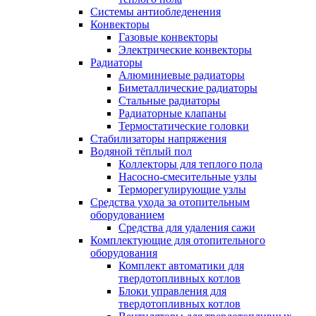
Системы антиобледенения
Конвекторы
Газовые конвекторы
Электрические конвекторы
Радиаторы
Алюминиевые радиаторы
Биметаллические радиаторы
Стальные радиаторы
Радиаторные клапаны
Термостатические головки
Стабилизаторы напряжения
Водяной тёплый пол
Коллекторы для теплого пола
Насосно-смесительные узлы
Терморегулирующие узлы
Средства ухода за отопительным
оборудованием
Средства для удаления сажи
Комплектующие для отопительного
оборудования
Комплект автоматики для
твердотопливных котлов
Блоки управления для
твердотопливных котлов