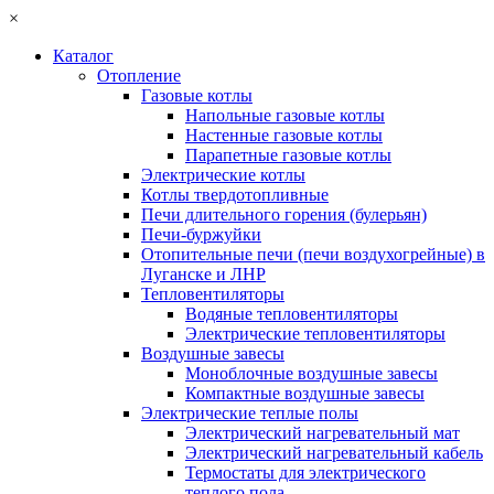
×
Каталог
Отопление
Газовые котлы
Напольные газовые котлы
Настенные газовые котлы
Парапетные газовые котлы
Электрические котлы
Котлы твердотопливные
Печи длительного горения (булерьян)
Печи-буржуйки
Отопительные печи (печи воздухогрейные) в
Луганске и ЛНР
Тепловентиляторы
Водяные тепловентиляторы
Электрические тепловентиляторы
Воздушные завесы
Моноблочные воздушные завесы
Компактные воздушные завесы
Электрические теплые полы
Электрический нагревательный мат
Электрический нагревательный кабель
Термостаты для электрического
теплого пола