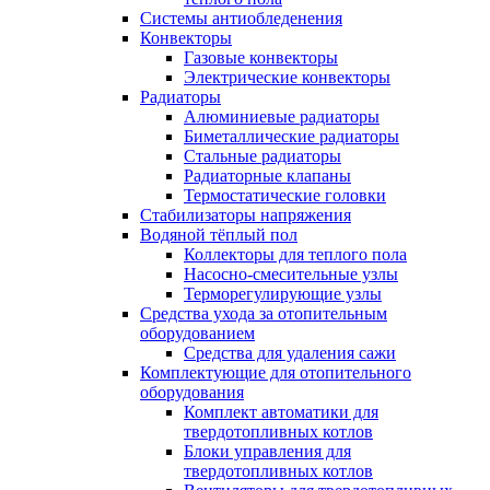
Системы антиобледенения
Конвекторы
Газовые конвекторы
Электрические конвекторы
Радиаторы
Алюминиевые радиаторы
Биметаллические радиаторы
Стальные радиаторы
Радиаторные клапаны
Термостатические головки
Стабилизаторы напряжения
Водяной тёплый пол
Коллекторы для теплого пола
Насосно-смесительные узлы
Терморегулирующие узлы
Средства ухода за отопительным
оборудованием
Средства для удаления сажи
Комплектующие для отопительного
оборудования
Комплект автоматики для
твердотопливных котлов
Блоки управления для
твердотопливных котлов