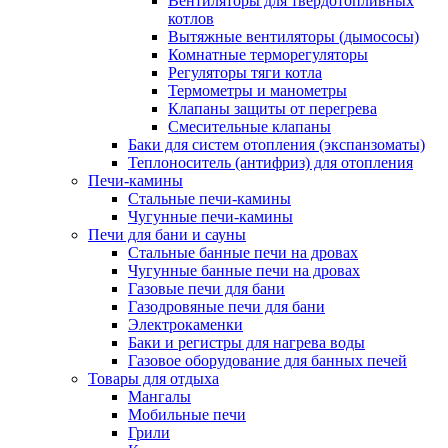
Вентиляторы для твердотопливных
котлов
Вытяжные вентиляторы (дымососы)
Комнатные терморегуляторы
Регуляторы тяги котла
Термометры и манометры
Клапаны защиты от перегрева
Смесительные клапаны
Баки для систем отопления (экспанзоматы)
Теплоноситель (антифриз) для отопления
Печи-камины
Стальные печи-камины
Чугунные печи-камины
Печи для бани и сауны
Стальные банные печи на дровах
Чугунные банные печи на дровах
Газовые печи для бани
Газодровяные печи для бани
Электрокаменки
Баки и регистры для нагрева воды
Газовое оборудование для банных печей
Товары для отдыха
Мангалы
Мобильные печи
Грили