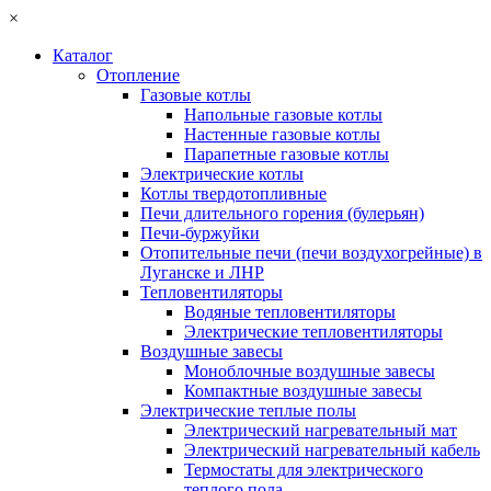
×
Каталог
Отопление
Газовые котлы
Напольные газовые котлы
Настенные газовые котлы
Парапетные газовые котлы
Электрические котлы
Котлы твердотопливные
Печи длительного горения (булерьян)
Печи-буржуйки
Отопительные печи (печи воздухогрейные) в
Луганске и ЛНР
Тепловентиляторы
Водяные тепловентиляторы
Электрические тепловентиляторы
Воздушные завесы
Моноблочные воздушные завесы
Компактные воздушные завесы
Электрические теплые полы
Электрический нагревательный мат
Электрический нагревательный кабель
Термостаты для электрического
теплого пола