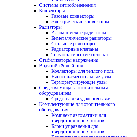
Системы антиобледенения
Конвекторы
Газовые конвекторы
Электрические конвекторы
Радиаторы
Алюминиевые радиаторы
Биметаллические радиаторы
Стальные радиаторы
Радиаторные клапаны
Термостатические головки
Стабилизаторы напряжения
Водяной тёплый пол
Коллекторы для теплого пола
Насосно-смесительные узлы
Терморегулирующие узлы
Средства ухода за отопительным
оборудованием
Средства для удаления сажи
Комплектующие для отопительного
оборудования
Комплект автоматики для
твердотопливных котлов
Блоки управления для
твердотопливных котлов