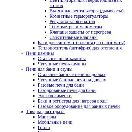
Вентиляторы для твердотопливных
котлов
Вытяжные вентиляторы (дымососы)
Комнатные терморегуляторы
Регуляторы тяги котла
Термометры и манометры
Клапаны защиты от перегрева
Смесительные клапаны
Баки для систем отопления (экспанзоматы)
Теплоноситель (антифриз) для отопления
Печи-камины
Стальные печи-камины
Чугунные печи-камины
Печи для бани и сауны
Стальные банные печи на дровах
Чугунные банные печи на дровах
Газовые печи для бани
Газодровяные печи для бани
Электрокаменки
Баки и регистры для нагрева воды
Газовое оборудование для банных печей
Товары для отдыха
Мангалы
Мобильные печи
Грили