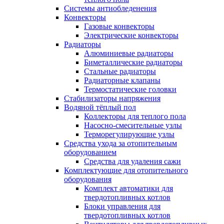
Системы антиобледенения
Конвекторы
Газовые конвекторы
Электрические конвекторы
Радиаторы
Алюминиевые радиаторы
Биметаллические радиаторы
Стальные радиаторы
Радиаторные клапаны
Термостатические головки
Стабилизаторы напряжения
Водяной тёплый пол
Коллекторы для теплого пола
Насосно-смесительные узлы
Терморегулирующие узлы
Средства ухода за отопительным
оборудованием
Средства для удаления сажи
Комплектующие для отопительного
оборудования
Комплект автоматики для
твердотопливных котлов
Блоки управления для
твердотопливных котлов