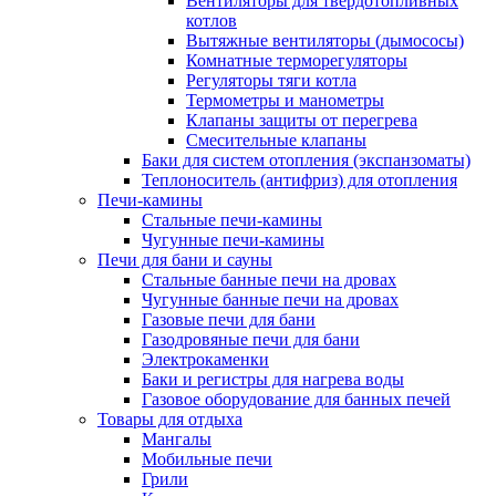
Вентиляторы для твердотопливных
котлов
Вытяжные вентиляторы (дымососы)
Комнатные терморегуляторы
Регуляторы тяги котла
Термометры и манометры
Клапаны защиты от перегрева
Смесительные клапаны
Баки для систем отопления (экспанзоматы)
Теплоноситель (антифриз) для отопления
Печи-камины
Стальные печи-камины
Чугунные печи-камины
Печи для бани и сауны
Стальные банные печи на дровах
Чугунные банные печи на дровах
Газовые печи для бани
Газодровяные печи для бани
Электрокаменки
Баки и регистры для нагрева воды
Газовое оборудование для банных печей
Товары для отдыха
Мангалы
Мобильные печи
Грили