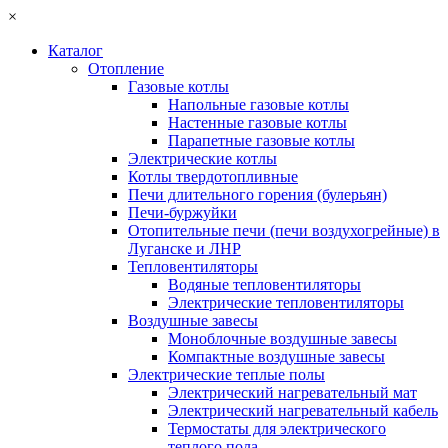
×
Каталог
Отопление
Газовые котлы
Напольные газовые котлы
Настенные газовые котлы
Парапетные газовые котлы
Электрические котлы
Котлы твердотопливные
Печи длительного горения (булерьян)
Печи-буржуйки
Отопительные печи (печи воздухогрейные) в
Луганске и ЛНР
Тепловентиляторы
Водяные тепловентиляторы
Электрические тепловентиляторы
Воздушные завесы
Моноблочные воздушные завесы
Компактные воздушные завесы
Электрические теплые полы
Электрический нагревательный мат
Электрический нагревательный кабель
Термостаты для электрического
теплого пола