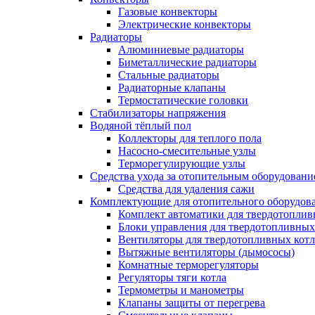
Газовые конвекторы
Электрические конвекторы
Радиаторы
Алюминиевые радиаторы
Биметаллические радиаторы
Стальные радиаторы
Радиаторные клапаны
Термостатические головки
Стабилизаторы напряжения
Водяной тёплый пол
Коллекторы для теплого пола
Насосно-смесительные узлы
Терморегулирующие узлы
Средства ухода за отопительным оборудовани
Средства для удаления сажи
Комплектующие для отопительного оборудов
Комплект автоматики для твердотоплив
Блоки управления для твердотопливных
Вентиляторы для твердотопливных кот
Вытяжные вентиляторы (дымососы)
Комнатные терморегуляторы
Регуляторы тяги котла
Термометры и манометры
Клапаны защиты от перегрева