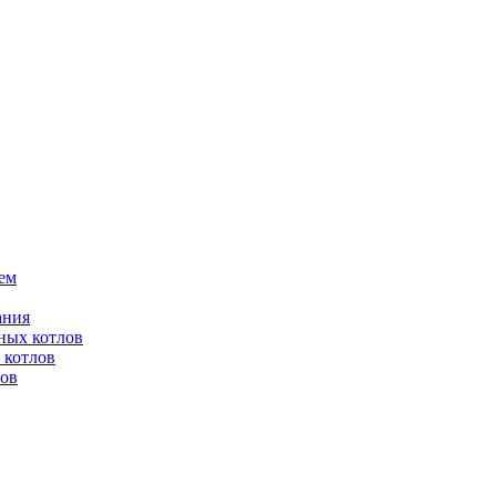
ем
ания
ных котлов
 котлов
лов