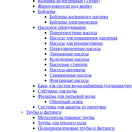
Колонки водогрейные (Титан)
Жироуловители под мойку
Бойлеры
Бойлеры косвенного нагрева
Бойлеры электрические
Насосное оборудование
Поверхностные насосы
Насосы для повышения давления
Насосы для рециркуляции
Циркуляционные насосы
Дренажные насосы
Колодезные насосы
Насосные станции
Насосы-автоматы
Скважинные насосы
Фонтанные насосы
Баки для систем водоснабжения (гидроаккуму
Счётчики для воды
Фильтры для питьевой воды
Обратный осмос
Системы для защиты от протечки
Трубы и фитинги
Металлопластиковые трубы
Трубы для теплого пола
Полипропиленовые трубы и фитинги