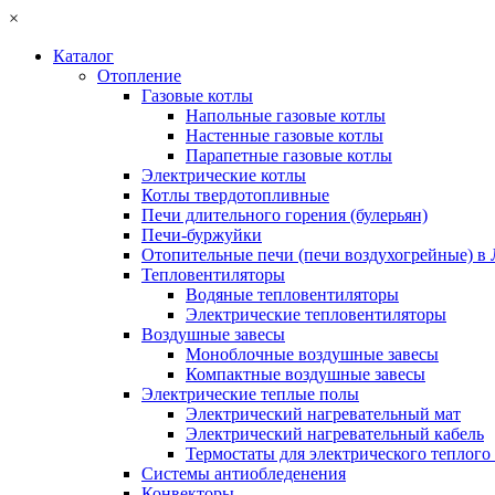
×
Каталог
Отопление
Газовые котлы
Напольные газовые котлы
Настенные газовые котлы
Парапетные газовые котлы
Электрические котлы
Котлы твердотопливные
Печи длительного горения (булерьян)
Печи-буржуйки
Отопительные печи (печи воздухогрейные) в
Тепловентиляторы
Водяные тепловентиляторы
Электрические тепловентиляторы
Воздушные завесы
Моноблочные воздушные завесы
Компактные воздушные завесы
Электрические теплые полы
Электрический нагревательный мат
Электрический нагревательный кабель
Термостаты для электрического теплого
Системы антиобледенения
Конвекторы